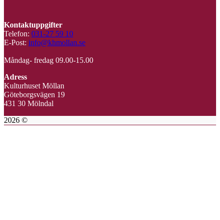
Kontaktuppgifter
Telefon:
031-27 59 10
E-Post:
info@khmollan.se
Måndag- fredag 09.00-15.00
Adress
Kulturhuset Möllan
Göteborgsvägen 19
431 30 Mölndal
2026 ©