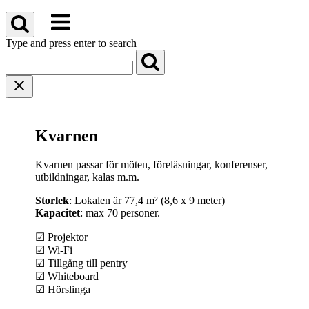
Skip
Menu
to
content
Type and press enter to search
Kvarnen
Kvarnen passar för möten, föreläsningar, konferenser,
utbildningar, kalas m.m.
Storlek
: Lokalen är 77,4 m² (8,6 x 9 meter)
Kapacitet
: max 70 personer.
☑ Projektor
☑ Wi-Fi
☑ Tillgång till pentry
☑ Whiteboard
☑ Hörslinga