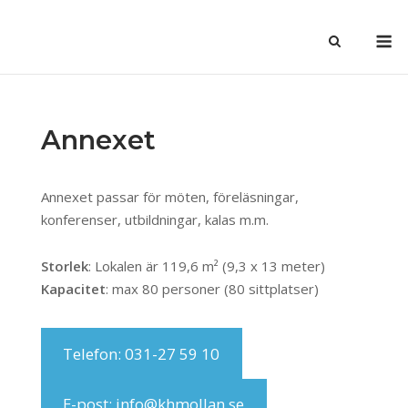
Skip
M
to
content
Annexet
Annexet passar för möten, föreläsningar,
konferenser, utbildningar, kalas m.m.
Storlek
: Lokalen är 119,6 m² (9,3 x 13 meter)
Kapacitet
: max 80 personer (80 sittplatser)
Telefon: 031-27 59 10
E-post: info@khmollan.se